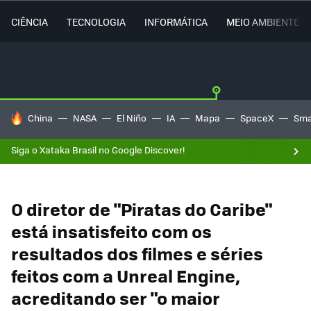
CIÊNCIA
TECNOLOGIA
INFORMÁTICA
MEIO AMBIENTE
TENDÊNCIAS DO DIA
China
NASA
El Niño
IA
Mapa
SpaceX
Sma
Siga o Xataka Brasil no Google Discover!
O diretor de "Piratas do Caribe"
está insatisfeito com os
resultados dos filmes e séries
feitos com a Unreal Engine,
acreditando ser "o maior