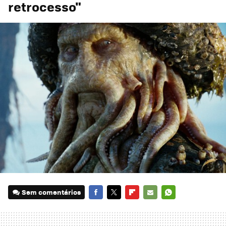
retrocesso"
Sem comentários
FACEBOOK
TWITTER
FLIPBOARD
E-
WHATSAPP
MAIL