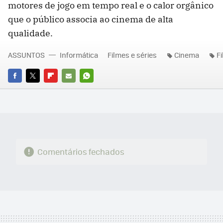
motores de jogo em tempo real e o calor orgânico
que o público associa ao cinema de alta
qualidade.
ASSUNTOS
Informática
Filmes e séries
Cinema
F
FACEBOOK
TWITTER
FLIPBOARD
E-
WHATSAPP
MAIL
Comentários fechados