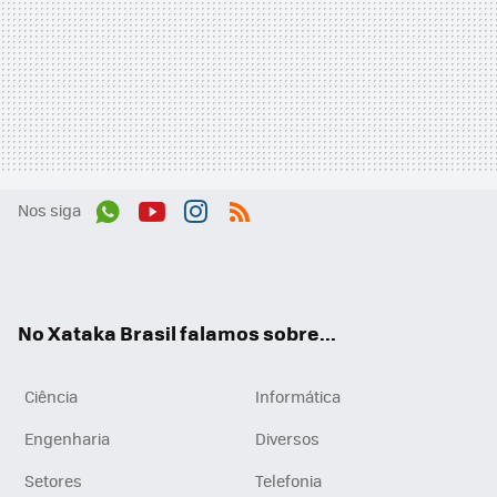
Nos siga
Wh
You
Inst
RSS
ats
tub
agr
App
e
am
No Xataka Brasil falamos sobre...
Ciência
Informática
Engenharia
Diversos
Setores
Telefonia