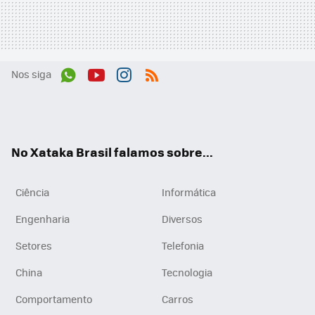
Nos siga
Wh
You
Inst
RSS
ats
tub
agr
App
e
am
No Xataka Brasil falamos sobre...
Ciência
Informática
Engenharia
Diversos
Setores
Telefonia
China
Tecnologia
Comportamento
Carros