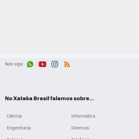
Nos siga
Wh
You
Inst
RSS
ats
tub
agr
App
e
am
No Xataka Brasil falamos sobre...
Ciência
Informática
Engenharia
Diversos