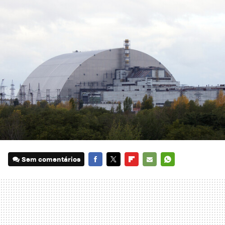
Sem comentários
FACEBOOK
TWITTER
FLIPBOARD
E-
WHATSAPP
MAIL