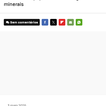
minerais
Sem comentários
FACEBOOK
TWITTER
FLIPBOARD
E-
WHATSAPP
MAIL
3 maio 2025