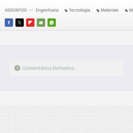
ASSUNTOS
Engenharia
Tecnologia
Materiais
M
FACEBOOK
TWITTER
FLIPBOARD
E-
WHATSAPP
MAIL
Comentários fechados