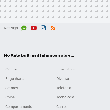
Nos siga
Wh
You
Inst
RSS
ats
tub
agr
App
e
am
No Xataka Brasil falamos sobre...
Ciência
Informática
Engenharia
Diversos
Setores
Telefonia
China
Tecnologia
Comportamento
Carros