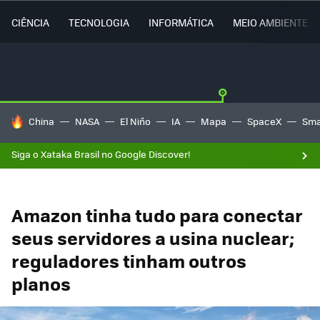
CIÊNCIA
TECNOLOGIA
INFORMÁTICA
MEIO AMBIENTE
TENDÊNCIAS DO DIA
China
NASA
El Niño
IA
Mapa
SpaceX
Sma
Siga o Xataka Brasil no Google Discover!
Amazon tinha tudo para conectar
seus servidores a usina nuclear;
reguladores tinham outros
planos