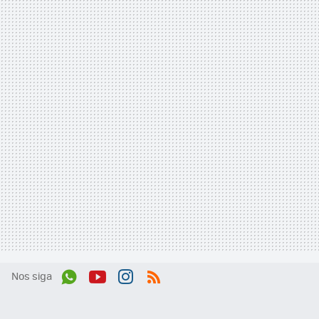
Nos siga
Wh
You
Inst
RSS