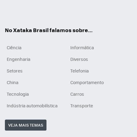
Wh
You
Inst
RSS
ats
tub
agr
App
e
am
No Xataka Brasil falamos sobre...
Ciência
Informática
Engenharia
Diversos
Setores
Telefonia
China
Comportamento
Tecnologia
Carros
Indústria automobilística
Transporte
VEJA MAIS TEMAS