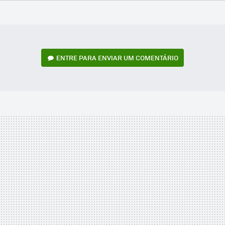
FACEBOOK
TWITTER
FLIPBOARD
E-
WHATSAPP
MAIL
ENTRE PARA ENVIAR UM COMENTÁRIO