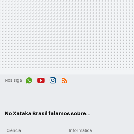
Nos siga
Wh
You
Inst
RSS
ats
tub
agr
App
e
am
No Xataka Brasil falamos sobre...
Ciência
Informática