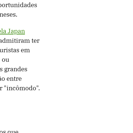
portunidades
neses.
la Japan
 admitiram ter
uristas em
, ou
as grandes
ão entre
r "incômodo".
tos que