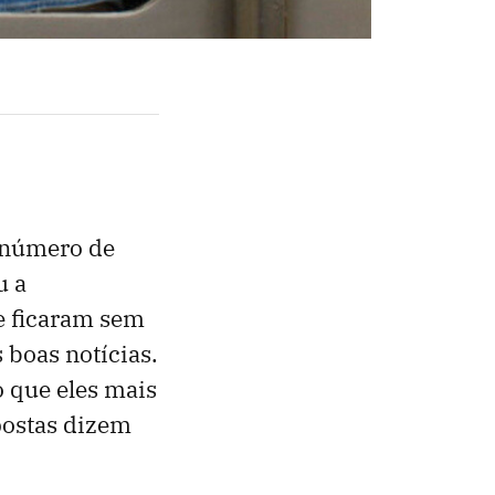
O número de
u a
ue ficaram sem
 boas notícias.
 que eles mais
postas dizem