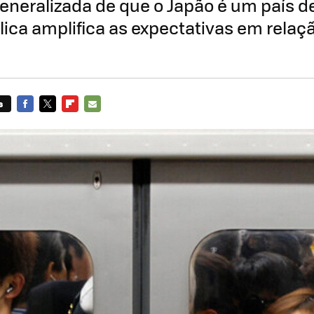
neralizada de que o Japão é um país de
lica amplifica as expectativas em relaç
s
FACEBOOK
TWITTER
FLIPBOARD
E-
MAIL