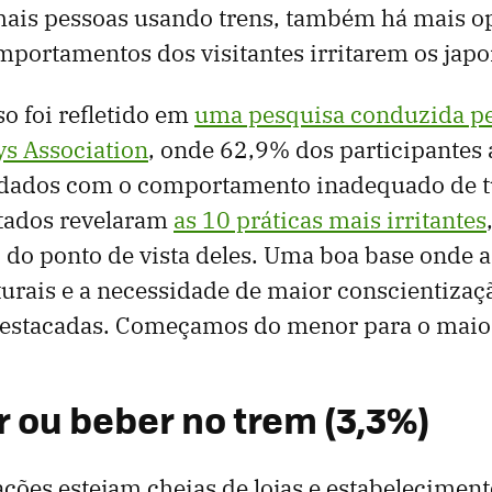
ais pessoas usando trens, também há mais o
mportamentos dos visitantes irritarem os japo
so foi refletido em
uma pesquisa conduzida pe
ys Association
, onde 62,9% dos participantes
dados com o comportamento inadequado de t
ltados revelaram
as 10 práticas mais irritantes
 do ponto de vista deles. Uma boa base onde 
turais e a necessidade de maior conscientizaç
 destacadas. Começamos do menor para o maio
r ou beber no trem (3,3%)
ções estejam cheias de lojas e estabelecimen