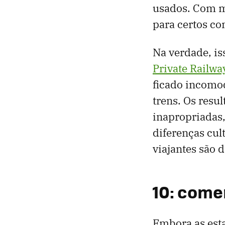
usados. Com m
para certos co
Na verdade, is
Private Railwa
ficado incomo
trens. Os resu
inapropriadas,
diferenças cul
viajantes são
10: come
Embora as esta