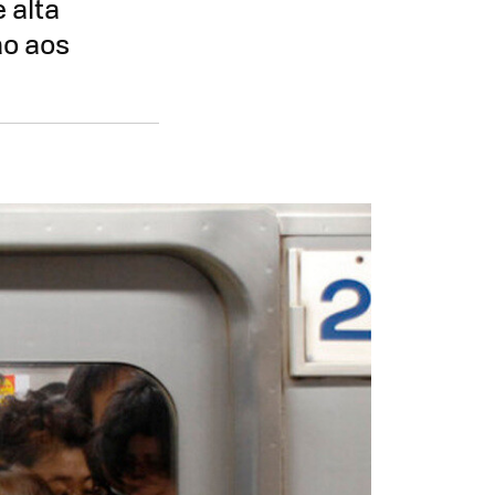
 alta
ão aos