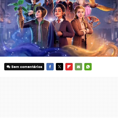
Sem comentários
FACEBOOK
TWITTER
FLIPBOARD
E-
WHATSAPP
MAIL