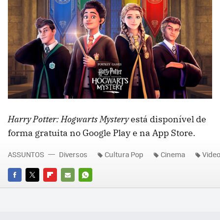
Harry Potter: Hogwarts Mystery
está disponível de
forma gratuita no Google Play e na App Store.
ASSUNTOS
Diversos
Cultura Pop
Cinema
Vide
FACEBOOK
TWITTER
FLIPBOARD
E-
WHATSAPP
MAIL