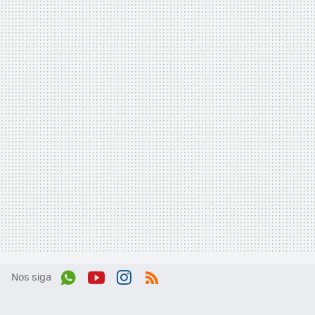
Nos siga
Wh
You
Inst
RSS