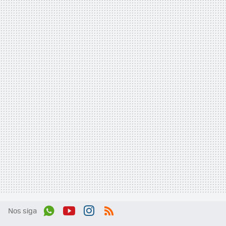
Nos siga
Wh
You
Inst
RSS