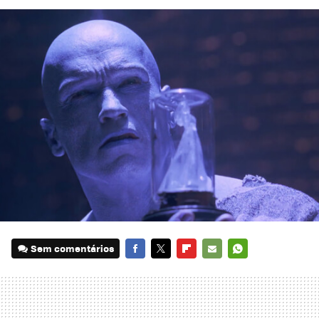
Sem comentários
FACEBOOK
TWITTER
FLIPBOARD
E-
WHATSAPP
MAIL