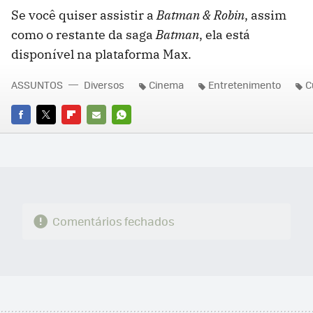
Se você quiser assistir a
Batman & Robin
, assim
como o restante da saga
Batman
, ela está
disponível na plataforma Max.
ASSUNTOS
Diversos
Cinema
Entretenimento
C
FACEBOOK
TWITTER
FLIPBOARD
E-
WHATSAPP
MAIL
Comentários fechados