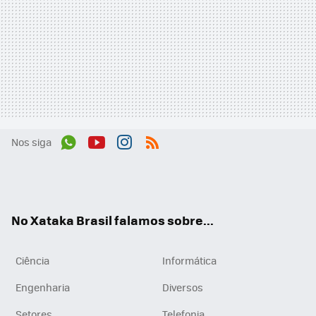
Nos siga
Wh
You
Inst
RSS
ats
tub
agr
App
e
am
No Xataka Brasil falamos sobre...
Ciência
Informática
Engenharia
Diversos
Setores
Telefonia