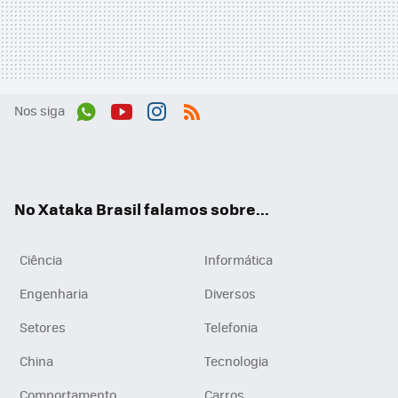
Nos siga
Wh
You
Inst
RSS
ats
tub
agr
App
e
am
No Xataka Brasil falamos sobre...
Ciência
Informática
Engenharia
Diversos
Setores
Telefonia
China
Tecnologia
Comportamento
Carros