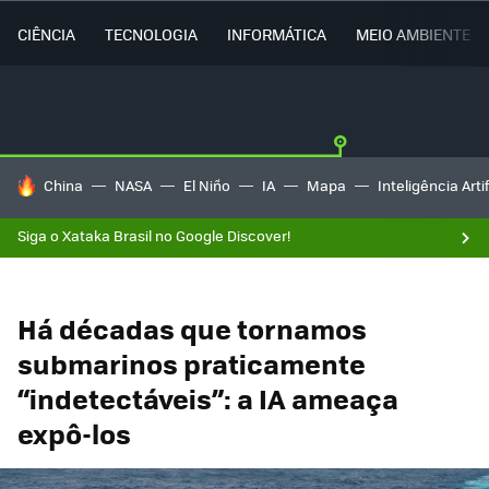
CIÊNCIA
TECNOLOGIA
INFORMÁTICA
MEIO AMBIENTE
TENDÊNCIAS DO DIA
China
NASA
El Niño
IA
Mapa
Inteligência Artif
Siga o Xataka Brasil no Google Discover!
Há décadas que tornamos
submarinos praticamente
“indetectáveis”: a IA ameaça
expô-los