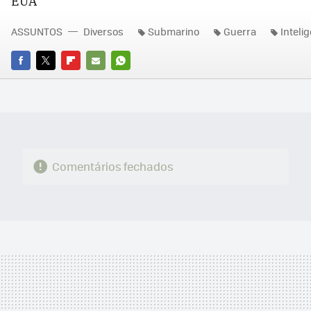
EUA
ASSUNTOS
Diversos
Submarino
Guerra
Intelig
FACEBOOK
TWITTER
FLIPBOARD
E-
WHATSAPP
MAIL
Comentários fechados