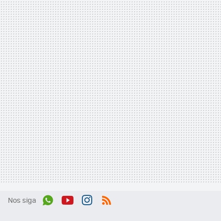
Nos siga
Wh
You
Inst
RSS