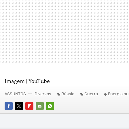
Imagem | YouTube
ASSUNTOS
Diversos
Rússia
Guerra
Energia nu
FACEBOOK
TWITTER
FLIPBOARD
E-
WHATSAPP
MAIL