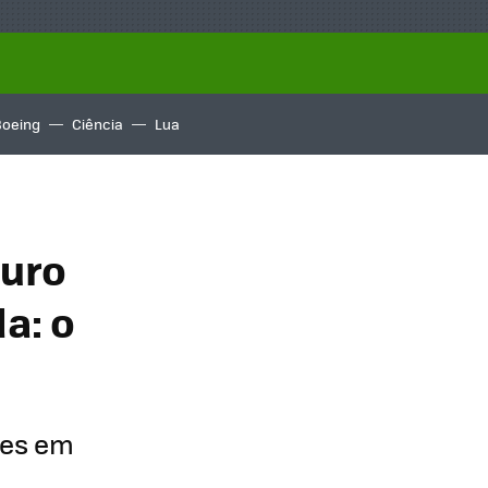
Boeing
Ciência
Lua
ouro
a: o
ões em