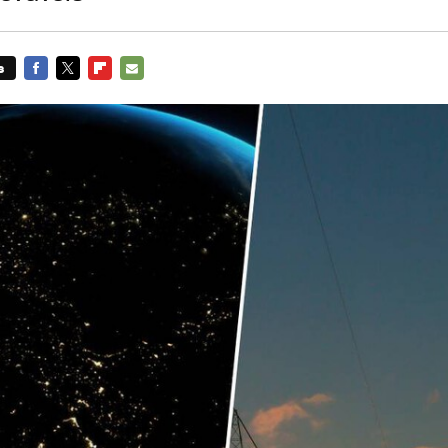
s
FACEBOOK
TWITTER
FLIPBOARD
E-
MAIL