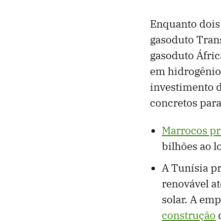
Enquanto dois 
gasoduto Trans
gasoduto Áfric
em hidrogênio
investimento d
concretos para
Marrocos pr
bilhões ao l
A Tunísia p
renovável at
solar. A em
construção
d