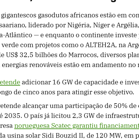
gigantescos gasodutos africanos estão em co
aariano, liderado por Nigéria, Níger e Argélia
a-Atlântico — e enquanto o continente invest
 verde com projetos como o ALTEH2A, na Argél
e US$ 32,5 bilhões do Marrocos, diversos plan
 energias renováveis ​​estão em andamento no 
etende
adicionar 16 GW de capacidade e inve
ongo de cinco anos para atingir esse objetivo.
retende alcançar uma participação de 50% de 
é 2035. O país já licitou 2,3 ​​GW de infraestrut
presa
norueguesa Scatec garantiu financiament
a usina solar Sidi Bouzid II, de 120 MW, em 