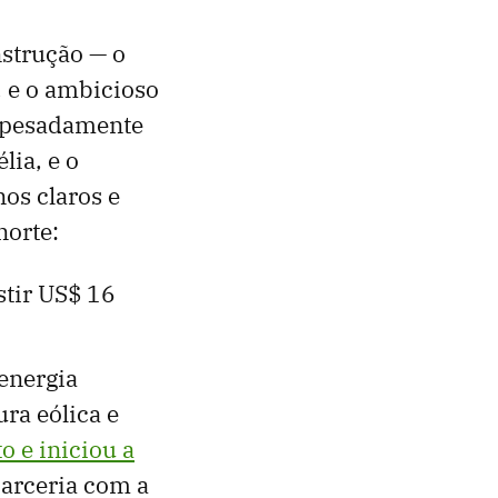
nstrução — o
, e o ambicioso
e pesadamente
ia, e o
os claros e
norte:
stir US$ 16
energia
ura eólica e
o e iniciou a
parceria com a