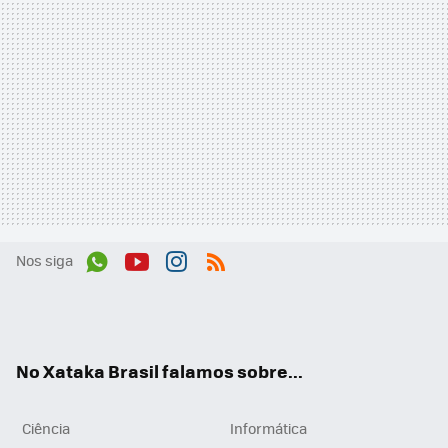
Nos siga
Wh
You
Inst
RSS
ats
tub
agr
App
e
am
No Xataka Brasil falamos sobre...
Ciência
Informática