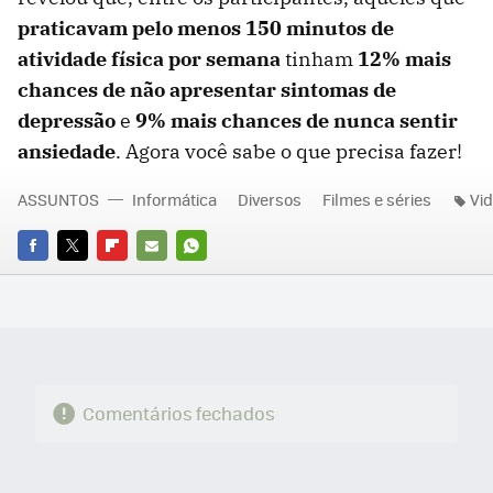
praticavam pelo menos 150 minutos de
atividade física por semana
tinham
12% mais
chances de não apresentar sintomas de
depressão
e
9% mais chances de nunca sentir
ansiedade
. Agora você sabe o que precisa fazer!
ASSUNTOS
Informática
Diversos
Filmes e séries
Vi
FACEBOOK
TWITTER
FLIPBOARD
E-
WHATSAPP
MAIL
Comentários fechados