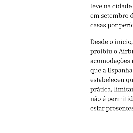
teve na cidade
em setembro d
casas por perío
Desde o início
proibiu o Airb
acomodações n
que a Espanha
estabeleceu q
prática, limi
não é permitid
estar presente