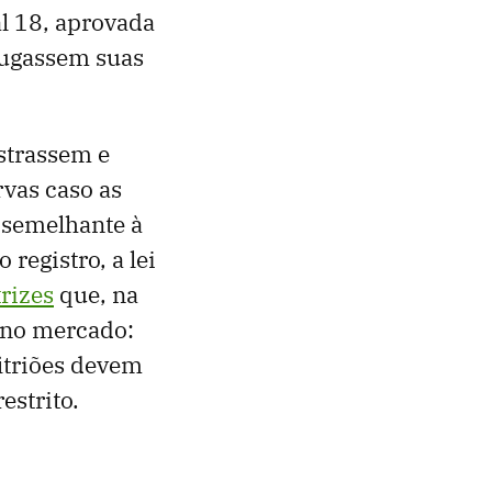
l 18, aprovada
lugassem suas
istrassem e
rvas caso as
 semelhante à
o registro, a lei
trizes
que, na
 no mercado:
fitriões devem
estrito.