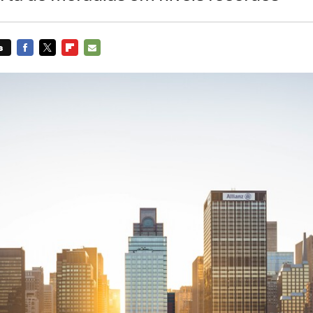
s
FACEBOOK
TWITTER
FLIPBOARD
E-
MAIL