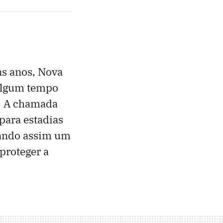
ns anos, Nova
 algum tempo
. A chamada
para estadias
çando assim um
proteger a