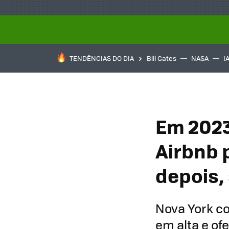
TENDÊNCIAS DO DIA
Bill Gates
NASA
I
Em 2023
Airbnb 
depois, 
Nova York co
em alta e of