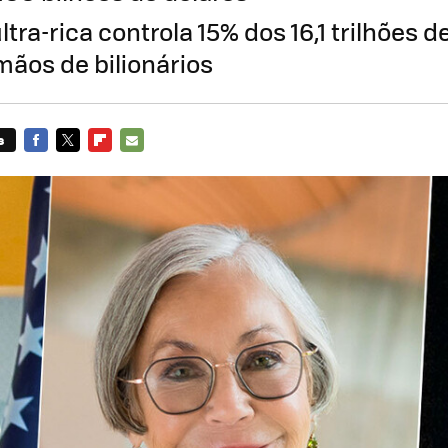
ultra-rica controla 15% dos 16,1 trilhões 
mãos de bilionários
s
FACEBOOK
TWITTER
FLIPBOARD
E-
MAIL