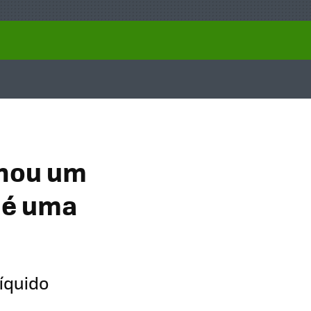
nhou um
 é uma
íquido