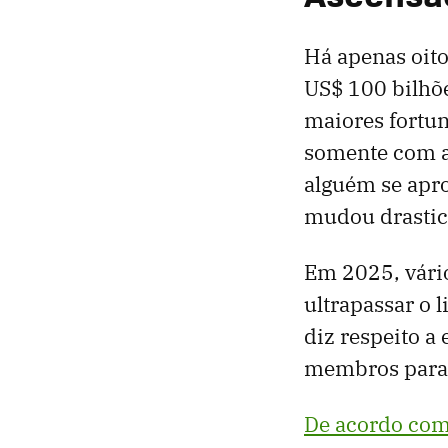
Há apenas oito
US$ 100 bilhõe
maiores fortun
somente com a
alguém se apro
mudou drasti
Em 2025, vári
ultrapassar o 
diz respeito a
membros para 
De acordo co