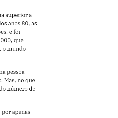
a superior a
dos anos 80, as
s, e foi
2000, que
m, o mundo
ma pessoa
o. Mas, no que
o do número de
o por apenas