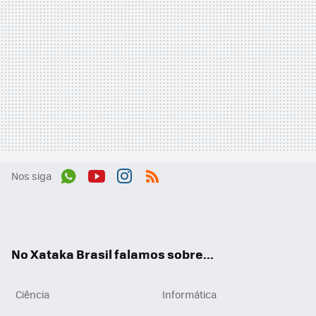
Nos siga
Wh
You
Inst
RSS
ats
tub
agr
App
e
am
No Xataka Brasil falamos sobre...
Ciência
Informática