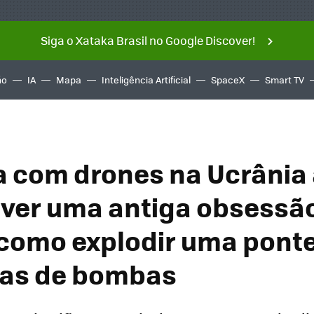
Siga o Xataka Brasil no Google Discover!
ño
IA
Mapa
Inteligência Artificial
SpaceX
Smart TV
a com drones na Ucrânia
lver uma antiga obsessã
: como explodir uma pont
das de bombas