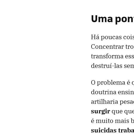
Uma pont
Há poucas coi
Concentrar tro
transforma essa
destruí-las se
O problema é q
doutrina ensi
artilharia pes
surgir
que que
é muito mais b
suicidas trab