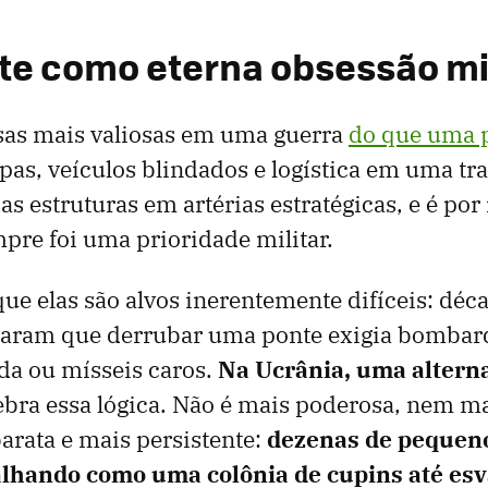
e como eterna obsessão mil
sas mais valiosas em uma guerra
do que uma 
pas, veículos blindados e logística em uma tra
s estruturas em artérias estratégicas, e é por
mpre foi uma prioridade militar.
ue elas são alvos inerentemente difíceis: déc
naram que derrubar uma ponte exigia bombard
ada ou mísseis caros.
Na Ucrânia, uma alterna
bra essa lógica. Não é mais poderosa, nem ma
arata e mais persistente:
dezenas de pequen
alhando como uma colônia de cupins até esv