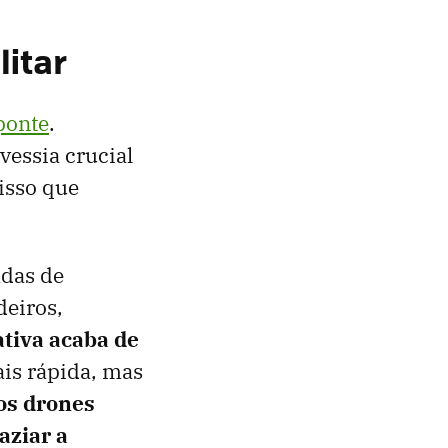
itar
ponte
.
vessia crucial
 isso que
adas de
eiros,
tiva acaba de
is rápida, mas
os drones
aziar a