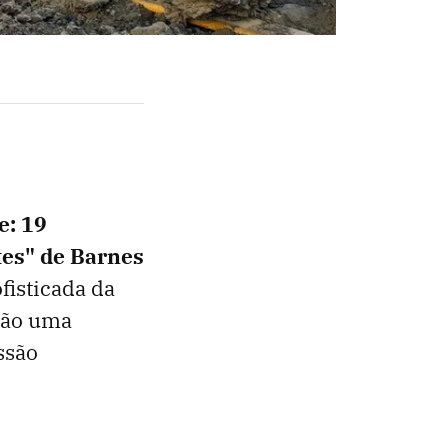
e: 19
es" de Barnes
ofisticada da
são uma
ssão