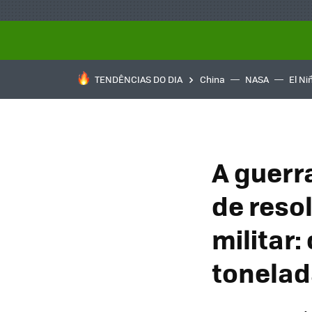
TENDÊNCIAS DO DIA
China
NASA
El Ni
A guerr
de reso
militar
tonela