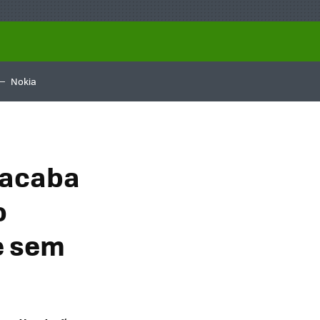
Nokia
 acaba
o
e sem