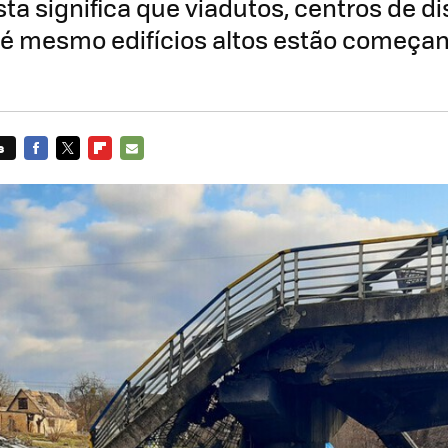
ta significa que viadutos, centros de di
até mesmo edifícios altos estão começan
s
FACEBOOK
TWITTER
FLIPBOARD
E-
MAIL