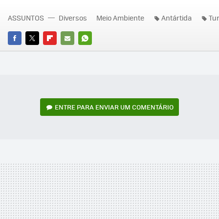
ASSUNTOS
Diversos
Meio Ambiente
Antártida
Tu
FACEBOOK
TWITTER
FLIPBOARD
E-
WHATSAPP
MAIL
ENTRE PARA ENVIAR UM COMENTÁRIO