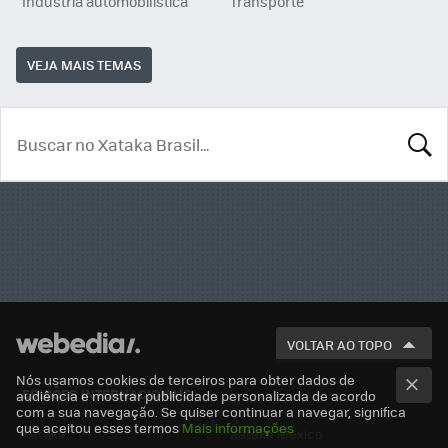
Indústria automobilística
Transporte
VEJA MAIS TEMAS
BUSCA
VOLTAR AO TOPO
Nós usamos cookies de terceiros para obter dados de
EDIÇÕES INTERNACIONAIS
audiência e mostrar publicidade personalizada de acordo
com a sua navegação. Se quiser continuar a navegar, significa
que aceitou esses termos
Mais informações
Xataka
Xataka México