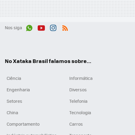
Nos siga
Wh
You
Inst
RSS
ats
tub
agr
App
e
am
No Xataka Brasil falamos sobre...
Ciência
Informática
Engenharia
Diversos
Setores
Telefonia
China
Tecnologia
Comportamento
Carros