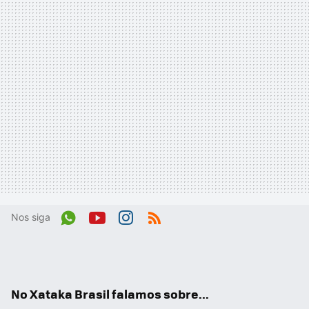
Nos siga
Wh
You
Inst
RSS
ats
tub
agr
App
e
am
No Xataka Brasil falamos sobre...