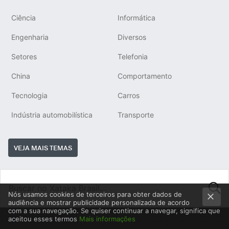
Ciência
Informática
Engenharia
Diversos
Setores
Telefonia
China
Comportamento
Tecnologia
Carros
Indústria automobilística
Transporte
VEJA MAIS TEMAS
Nós usamos cookies de terceiros para obter dados de
audiência e mostrar publicidade personalizada de acordo
BUSCA
com a sua navegação. Se quiser continuar a navegar, significa que
aceitou esses termos
Mais informações