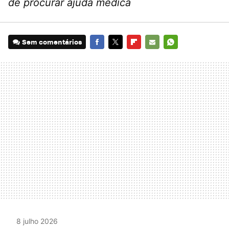
de procurar ajuda médica
Sem comentários
FACEBOOK
TWITTER
FLIPBOARD
E-
WHATSAPP
MAIL
8 julho 2026