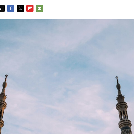
s
FACEBOOK
TWITTER
FLIPBOARD
E-
MAIL