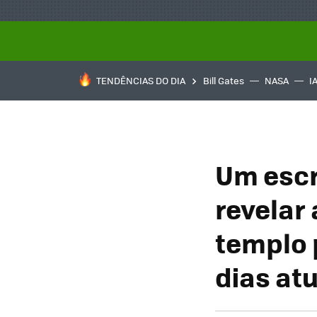
TENDÊNCIAS DO DIA
Bill Gates
NASA
I
Um escr
revelar
templo 
dias at