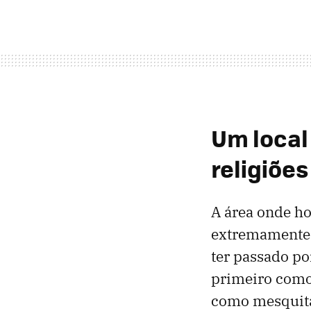
Um local
religiões
A área onde ho
extremamente 
ter passado p
primeiro como 
como mesquita