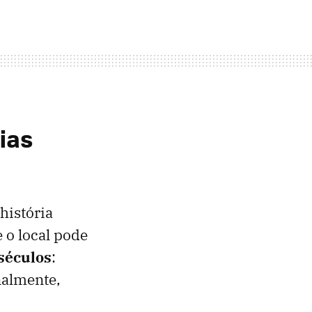
ias
história
 o local pode
 séculos
:
nalmente,