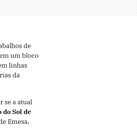
rabalhos de
e em um bloco
 em linhas
rias da
 se a atual
 do Sol de
 de Emesa,