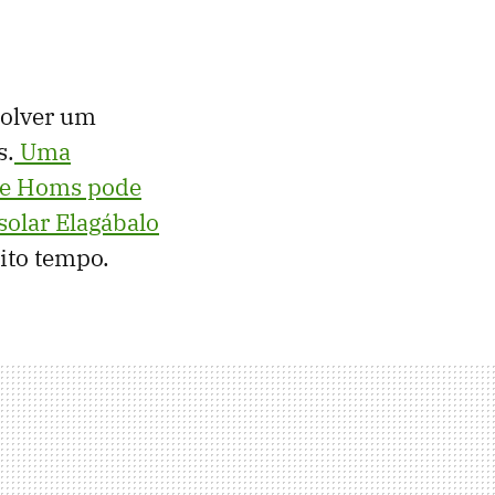
solver um
s.
Uma
 de Homs pode
solar Elagábalo
ito tempo.