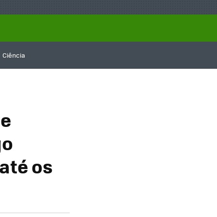
Ciência
de
go
até os