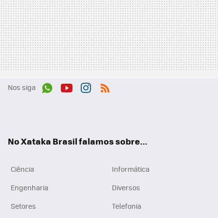
Nos siga
Wh
You
Inst
RSS
ats
tub
agr
App
e
am
No Xataka Brasil falamos sobre...
Ciência
Informática
Engenharia
Diversos
Setores
Telefonia