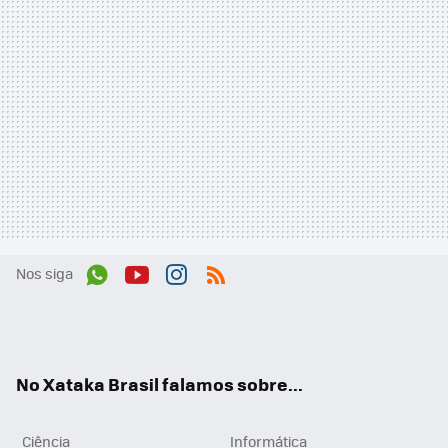
Nos siga
Wh
You
Inst
RSS
ats
tub
agr
App
e
am
No Xataka Brasil falamos sobre...
Ciência
Informática