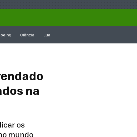
Boeing
Ciência
Lua
svendado
ados na
icar os
, no mundo