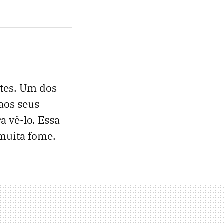
ntes. Um dos
aos seus
a vê-lo. Essa
 muita fome.