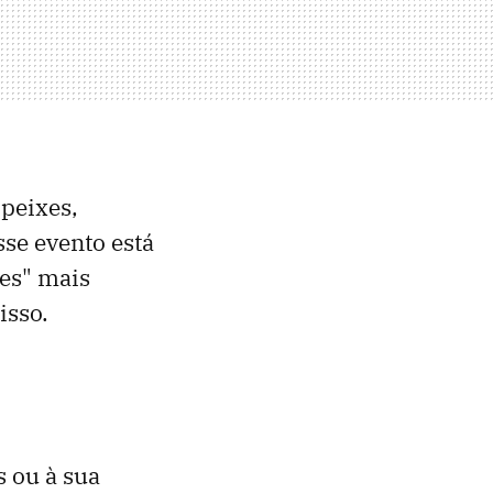
 peixes,
sse evento está
res" mais
isso.
s ou à sua