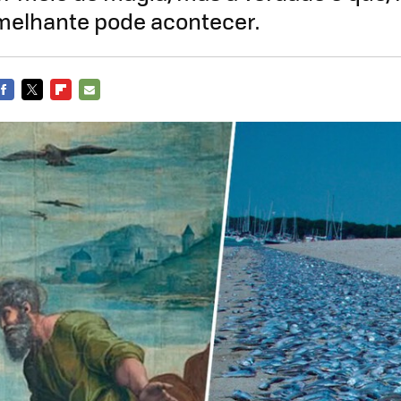
emelhante pode acontecer.
FACEBOOK
TWITTER
FLIPBOARD
E-
MAIL