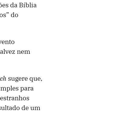
ões da Bíblia
os” do
vento
talvez nem
rch
sugere que,
imples para
 estranhos
sultado de um