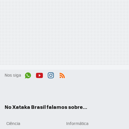
Nos siga
Wh
You
Inst
RSS
ats
tub
agr
App
e
am
No Xataka Brasil falamos sobre...
Ciência
Informática