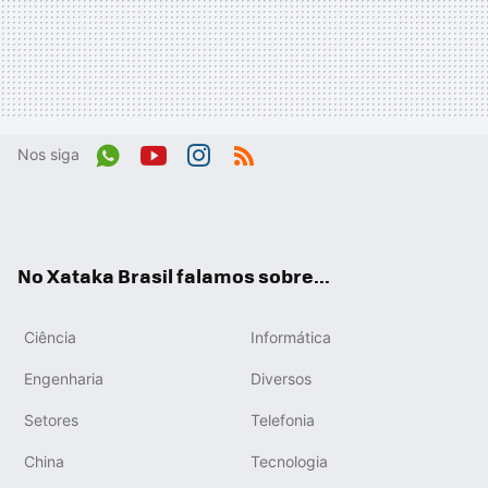
Nos siga
Wh
You
Inst
RSS
ats
tub
agr
App
e
am
No Xataka Brasil falamos sobre...
Ciência
Informática
Engenharia
Diversos
Setores
Telefonia
China
Tecnologia