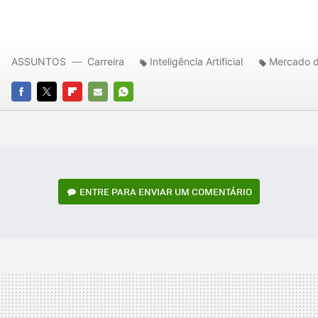
ASSUNTOS
Carreira
Inteligência Artificial
Mercado d
FACEBOOK
TWITTER
FLIPBOARD
E-
WHATSAPP
MAIL
ENTRE PARA ENVIAR UM COMENTÁRIO