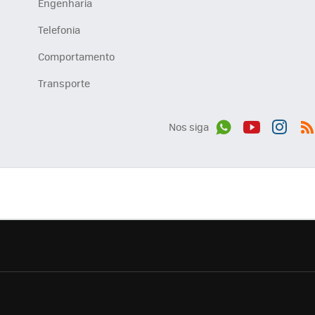
Engenharia
Telefonia
Comportamento
Transporte
Nos siga
Wh
You
Inst
RS
ats
tub
agr
App
e
am