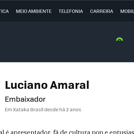
TICA
MEIO AMBIENTE
TELEFONIA
CARREIRA
MOBI
Luciano Amaral
Embaixador
Em Xataka Brasil desde
há 2 anos
 é apresentador, fã de cultura pop e entusias