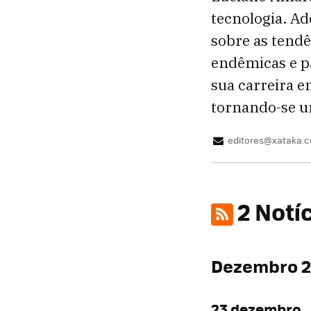
tecnologia. A
sobre as tendê
endêmicas e p
sua carreira 
tornando-se u
editores@xataka.c
2 Notí
Dezembro 
23 dezembro