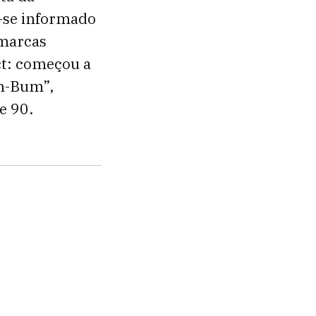
r-se informado
 marcas
ct: começou a
im-Bum”,
e 90.