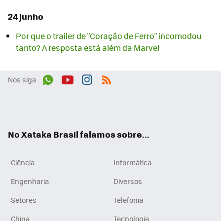
24 junho
Por que o trailer de "Coração de Ferro" incomodou
tanto? A resposta está além da Marvel
Nos siga
Wh
You
Inst
RSS
ats
tub
agr
App
e
am
No Xataka Brasil falamos sobre...
Ciência
Informática
Engenharia
Diversos
Setores
Telefonia
China
Tecnologia