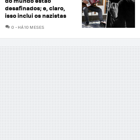
do mundo estão
desafinados; e, claro,
isso inclui os nazistas
COMENTÁRIOS
0
HÁ 10 MESES