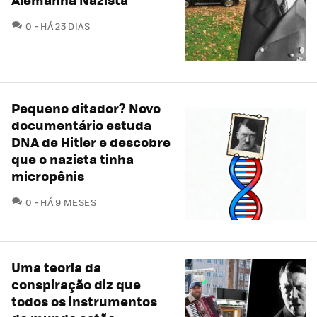
COMENTÁRIOS
0
HÁ 23 DIAS
Pequeno ditador? Novo
documentário estuda
DNA de Hitler e descobre
que o nazista tinha
micropênis
COMENTÁRIOS
0
HÁ 9 MESES
Uma teoria da
conspiração diz que
todos os instrumentos