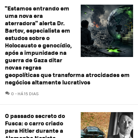
"Estamos entrando em
uma nova era
aterradora" alerta Dr.
Bartov, especialista em
estudos sobre o
Holocausto e genocídio,
após a impunidade na
guerra de Gaza ditar
novas regras
geopolíticas que transforma atrocidades em
negócios altamente lucrativos
COMENTÁRIOS
0
HÁ 15 DIAS
O passado secreto do
Fusca: o carro criado
para Hitler durante a
Alemanha Nazista