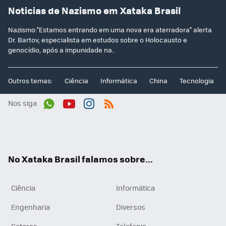
Noticias de Nazismo em Xataka Brasil
Nazismo:"Estamos entrando em uma nova era aterradora" alerta
Dr. Bartov, especialista em estudos sobre o Holocausto e
genocídio, após a impunidade na..
Outros temas:
Ciência
Informática
China
Tecnologia
Nos siga
Wh
You
Inst
RSS
ats
tub
agr
App
e
am
No Xataka Brasil falamos sobre...
Ciência
Informática
Engenharia
Diversos