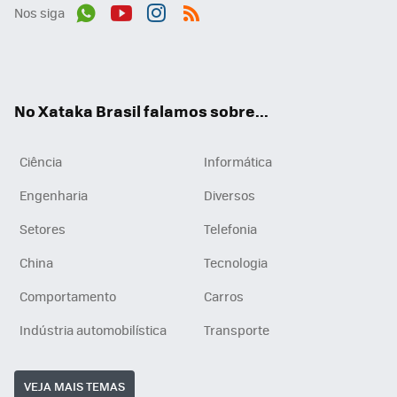
Nos siga
Wh
You
Inst
RSS
ats
tub
agr
App
e
am
No Xataka Brasil falamos sobre...
Ciência
Informática
Engenharia
Diversos
Setores
Telefonia
China
Tecnologia
Comportamento
Carros
Indústria automobilística
Transporte
VEJA MAIS TEMAS