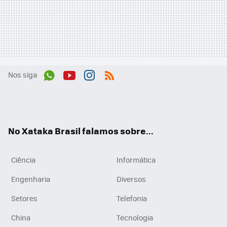
Nos siga
Wh
You
Inst
RSS
ats
tub
agr
App
e
am
No Xataka Brasil falamos sobre...
Ciência
Informática
Engenharia
Diversos
Setores
Telefonia
China
Tecnologia