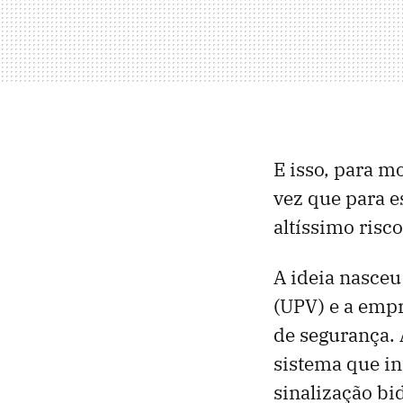
E isso, para m
vez que para e
altíssimo risco
A ideia nasceu
(UPV) e a empr
de segurança.
sistema que int
sinalização bid