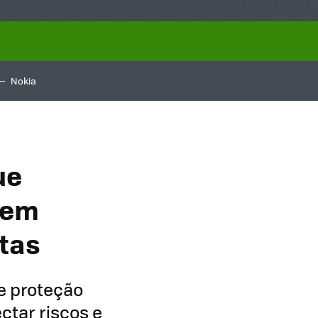
Nokia
ue
 em
tas
e proteção
ctar riscos e