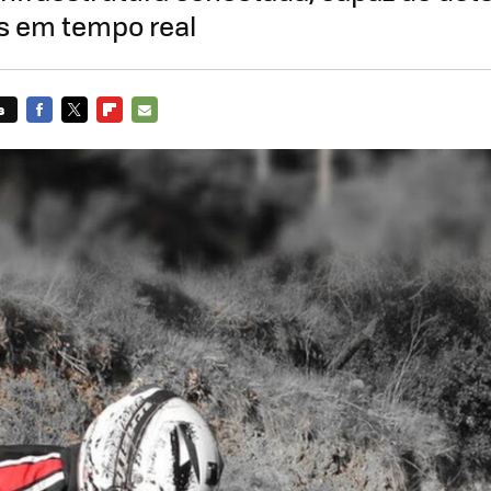
as em tempo real
s
FACEBOOK
TWITTER
FLIPBOARD
E-
MAIL