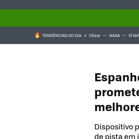
TENDÊNCIAS DO DIA
China
NASA
El Ni
Espanho
promete
melhore
Dispositivo
de pista em 