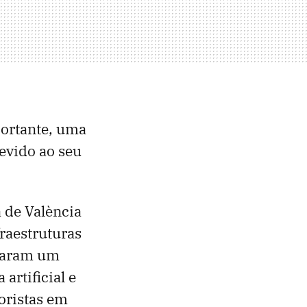
portante, uma
evido ao seu
a de València
raestruturas
tearam um
 artificial e
toristas em