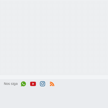
Nos siga
Wh
You
Inst
RSS
ats
tub
agr
App
e
am