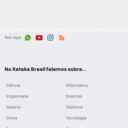
Nos siga
Wh
You
Inst
RSS
ats
tub
agr
App
e
am
No Xataka Brasil falamos sobre...
Ciência
Informática
Engenharia
Diversos
Setores
Telefonia
China
Tecnologia