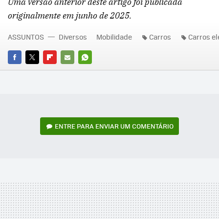
Uma versão anterior deste artigo foi publicada
originalmente em junho de 2025.
ASSUNTOS
Diversos
Mobilidade
Carros
Carros el
FACEBOOK
TWITTER
FLIPBOARD
E-
WHATSAPP
MAIL
ENTRE PARA ENVIAR UM COMENTÁRIO