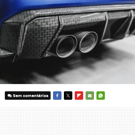
Sem comentários
FACEBOOK
TWITTER
FLIPBOARD
E-
WHATSAPP
MAIL