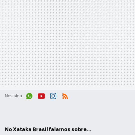
Nos siga
Wh
You
Inst
RSS
ats
tub
agr
App
e
am
No Xataka Brasil falamos sobre...