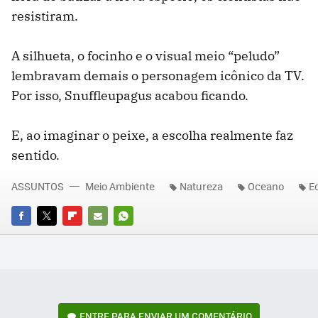
resistiram.
A silhueta, o focinho e o visual meio “peludo”
lembravam demais o personagem icônico da TV.
Por isso, Snuffleupagus acabou ficando.
E, ao imaginar o peixe, a escolha realmente faz
sentido.
ASSUNTOS
Meio Ambiente
Natureza
Oceano
E
FACEBOOK
TWITTER
FLIPBOARD
E-
WHATSAPP
MAIL
ENTRE PARA ENVIAR UM COMENTÁRIO