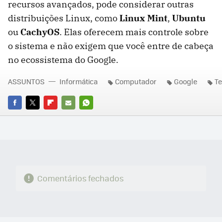
recursos avançados, pode considerar outras
distribuições Linux, como
Linux Mint
,
Ubuntu
ou
CachyOS
. Elas oferecem mais controle sobre
o sistema e não exigem que você entre de cabeça
no ecossistema do Google.
ASSUNTOS
Informática
Computador
Google
Te
FACEBOOK
TWITTER
FLIPBOARD
E-
WHATSAPP
MAIL
Comentários fechados