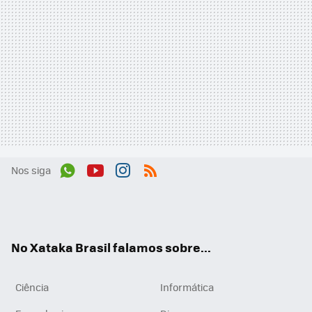
Nos siga
Wh
You
Inst
RSS
ats
tub
agr
App
e
am
No Xataka Brasil falamos sobre...
Ciência
Informática