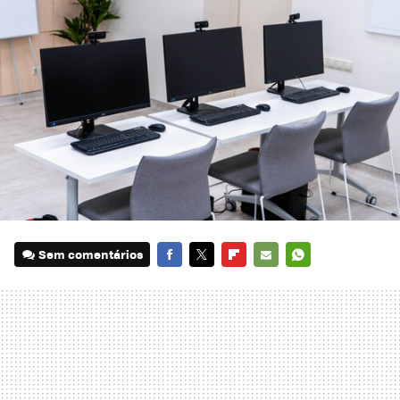
Sem comentários
FACEBOOK
TWITTER
FLIPBOARD
E-
WHATSAPP
MAIL