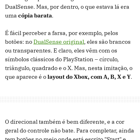
DualSense. Mas, por dentro, o que estava lá era
uma
cópia barata
.
É fácil perceber a farsa, por exemplo, pelos
botões: no
DualSense original
, eles são brancos
ou transparentes. E claro, eles vêm com os
símbolos clássicos do PlayStation – círculo,
triângulo, quadrado e o X. Mas, nesta imitação, o
que aparece é o
layout do Xbox, com A, B, X e Y
.
O direcional também é bem diferente, e a cor
geral do controle não bate. Para completar, ainda
tem botões no meio onde está escrito "Start" e