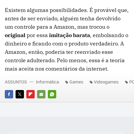
Existem algumas possibilidades. É provável que,
antes de ser enviado, alguém tenha devolvido
um controle para a Amazon, mas trocou o
original
por essa
imitação barata
, embolsando o
dinheiro e ficando com o produto verdadeiro. A
Amazon, então, poderia ter reenviado esse
controle adulterado. Pelo menos, essa é a teoria
mais aceita nos comentários da internet.
ASSUNTOS
Informática
Games
Videogames
P
FACEBOOK
TWITTER
FLIPBOARD
E-
WHATSAPP
MAIL