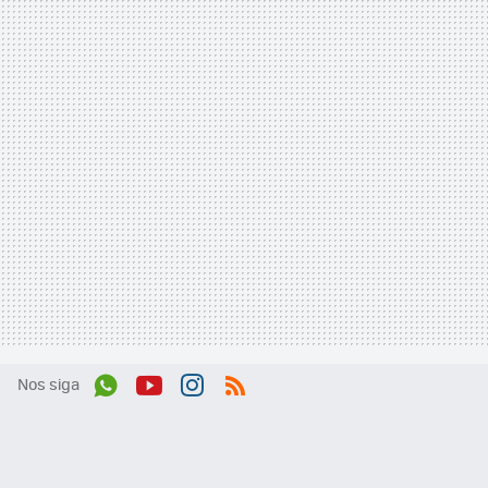
Nos siga
Wh
You
Inst
RSS
ats
tub
agr
App
e
am