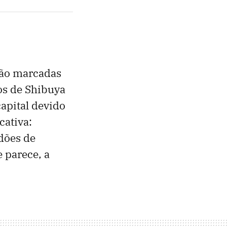
rão marcadas
tos de Shibuya
apital devido
cativa:
dões de
 parece, a