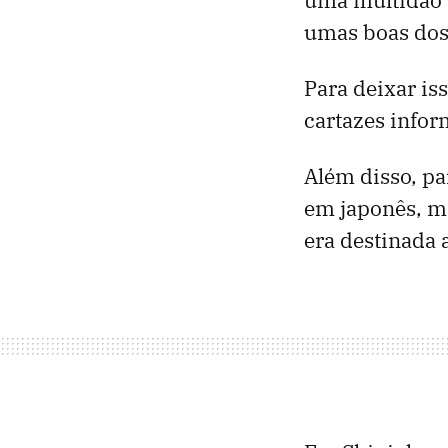
umas boas dose
Para deixar i
cartazes infor
Além disso, pa
em japonês, m
era destinada 