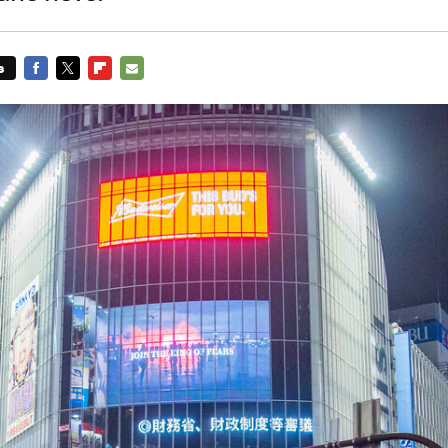
s
FACEBOOK
TWITTER
FLIPBOARD
E-
MAIL