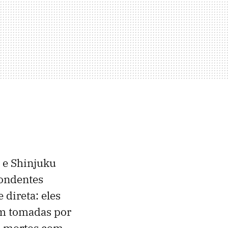
 e Shinjuku
pondentes
direta: eles
em tomadas por
os mortos com