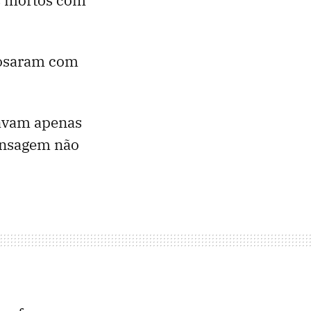
posaram com
tavam apenas
ensagem não