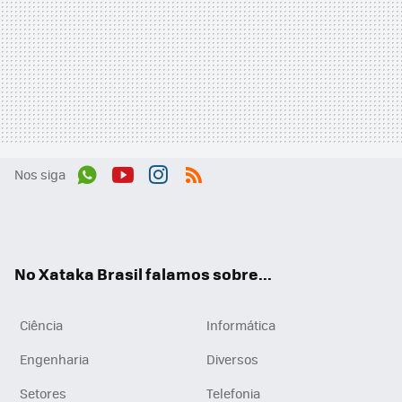
Nos siga
Wh
You
Inst
RSS
ats
tub
agr
App
e
am
No Xataka Brasil falamos sobre...
Ciência
Informática
Engenharia
Diversos
Setores
Telefonia