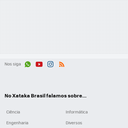
Nos siga
Wh
You
Inst
RSS
ats
tub
agr
App
e
am
No Xataka Brasil falamos sobre...
Ciência
Informática
Engenharia
Diversos