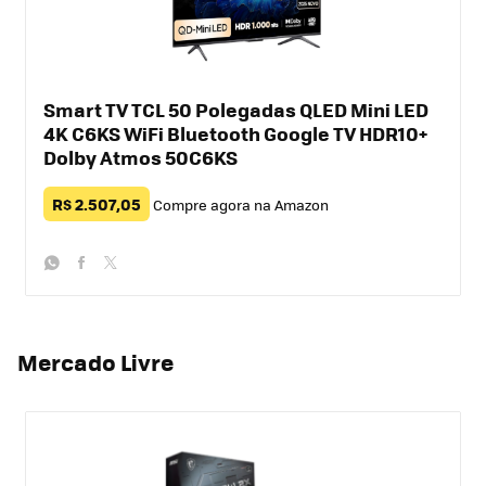
Smart TV TCL 50 Polegadas QLED Mini LED
4K C6KS WiFi Bluetooth Google TV HDR10+
Dolby Atmos 50C6KS
R$ 2.507,05
Compre agora na Amazon
whatsapp
facebook
twitter
Mercado Livre