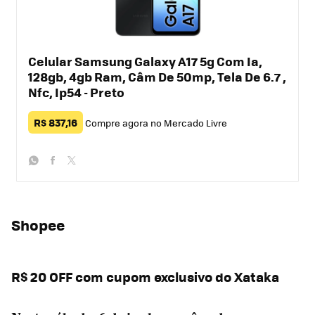
Celular Samsung Galaxy A17 5g Com Ia,
128gb, 4gb Ram, Câm De 50mp, Tela De 6.7 ,
Nfc, Ip54 - Preto
R$ 837,16
Compre agora no Mercado Livre
whatsapp
facebook
twitter
Shopee
R$ 20 OFF com cupom exclusivo do Xataka