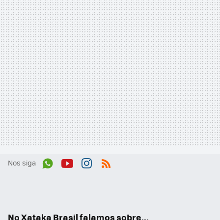
Nos siga
Wh
You
Inst
RSS
ats
tub
agr
App
e
am
No Xataka Brasil falamos sobre...