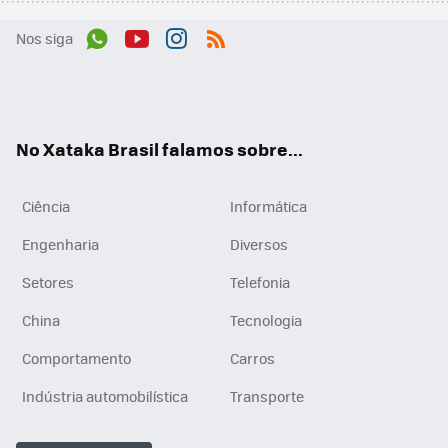
Nos siga
Wh
You
Inst
RSS
ats
tub
agr
App
e
am
No Xataka Brasil falamos sobre...
Ciência
Informática
Engenharia
Diversos
Setores
Telefonia
China
Tecnologia
Comportamento
Carros
Indústria automobilística
Transporte