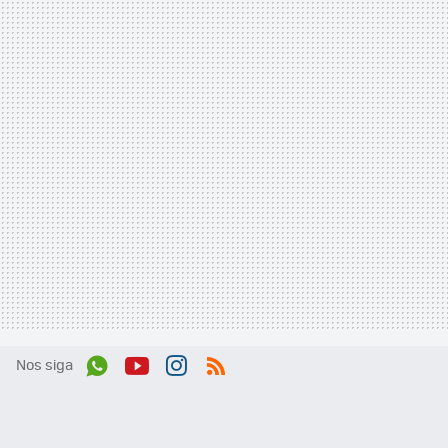
Nos siga
Wh
You
Inst
RSS
ats
tub
agr