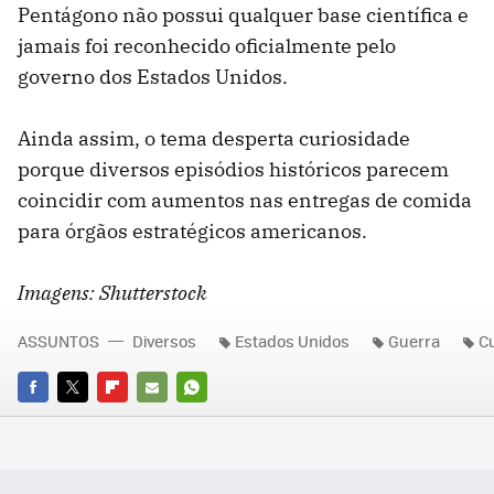
Pentágono não possui qualquer base científica e
jamais foi reconhecido oficialmente pelo
governo dos Estados Unidos.
Ainda assim, o tema desperta curiosidade
porque diversos episódios históricos parecem
coincidir com aumentos nas entregas de comida
para órgãos estratégicos americanos.
Imagens: Shutterstock
ASSUNTOS
Diversos
Estados Unidos
Guerra
C
FACEBOOK
TWITTER
FLIPBOARD
E-
WHATSAPP
MAIL