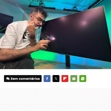
Sem comentários
FACEBOOK
TWITTER
FLIPBOARD
E-
WHATSAPP
MAIL