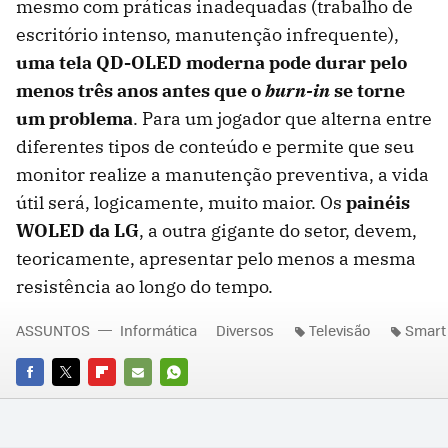
mesmo com práticas inadequadas (trabalho de
escritório intenso, manutenção infrequente),
uma tela QD-OLED moderna pode durar pelo
menos três anos antes que o
burn-in
se torne
um problema
. Para um jogador que alterna entre
diferentes tipos de conteúdo e permite que seu
monitor realize a manutenção preventiva, a vida
útil será, logicamente, muito maior. Os
painéis
WOLED da LG
, a outra gigante do setor, devem,
teoricamente, apresentar pelo menos a mesma
resistência ao longo do tempo.
ASSUNTOS
Informática
Diversos
Televisão
Smart
FACEBOOK
TWITTER
FLIPBOARD
E-
WHATSAPP
MAIL