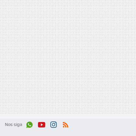
Nos siga
Wh
You
Inst
RSS