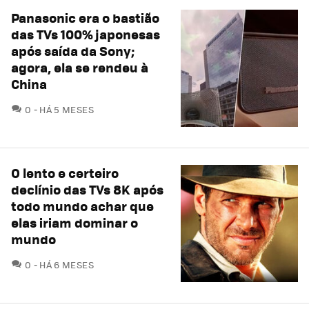
Panasonic era o bastião
das TVs 100% japonesas
após saída da Sony;
agora, ela se rendeu à
China
COMENTÁRIOS
0
HÁ 5 MESES
O lento e certeiro
declínio das TVs 8K após
todo mundo achar que
elas iriam dominar o
mundo
COMENTÁRIOS
0
HÁ 6 MESES