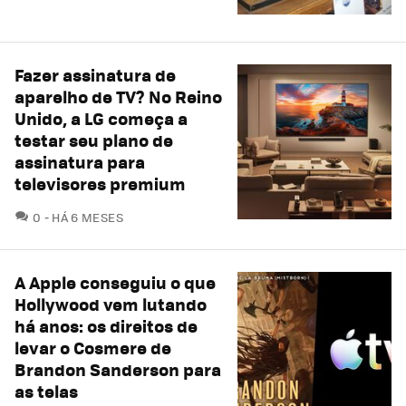
Fazer assinatura de
aparelho de TV? No Reino
Unido, a LG começa a
testar seu plano de
assinatura para
televisores premium
COMENTÁRIOS
0
HÁ 6 MESES
A Apple conseguiu o que
Hollywood vem lutando
há anos: os direitos de
levar o Cosmere de
Brandon Sanderson para
as telas