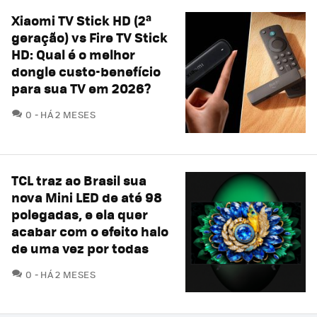
Xiaomi TV Stick HD (2ª
geração) vs Fire TV Stick
HD: Qual é o melhor
dongle custo-benefício
para sua TV em 2026?
COMENTÁRIOS
0
HÁ 2 MESES
TCL traz ao Brasil sua
nova Mini LED de até 98
polegadas, e ela quer
acabar com o efeito halo
de uma vez por todas
COMENTÁRIOS
0
HÁ 2 MESES