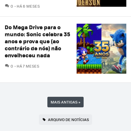
COMENTÁRIOS
0
HÁ 6 MESES
Do Mega Drive para o
mundo: Sonic celebra 35
anos e prova que (ao
contrário de nós) não
envelheceu nada
COMENTÁRIOS
0
HÁ 7 MESES
MAIS ANTIGAS
»
ARQUIVO DE NOTÍCIAS