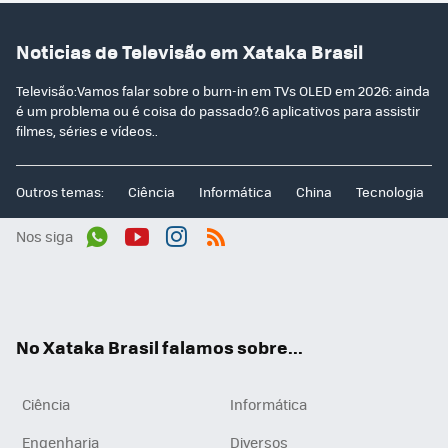
Noticias de Televisão em Xataka Brasil
Televisão:Vamos falar sobre o burn-in em TVs OLED em 2026: ainda
é um problema ou é coisa do passado?.6 aplicativos para assistir
filmes, séries e vídeos..
Outros temas:
Ciência
Informática
China
Tecnologia
Nos siga
Wh
You
Inst
RSS
ats
tub
agr
App
e
am
No Xataka Brasil falamos sobre...
Ciência
Informática
Engenharia
Diversos