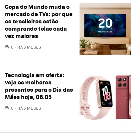
Copa do Mundo muda o
mercado de TVs: por que
os brasileiros estão
comprando telas cada
vez maiores
COMENTÁRIOS
0
HÁ 3 MESES
Tecnologia em oferta:
veja os melhores
presentes para o Dia das
Mães hoje, 08.05
COMENTÁRIOS
0
HÁ 3 MESES