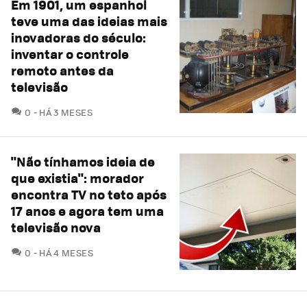
Em 1901, um espanhol
teve uma das ideias mais
inovadoras do século:
inventar o controle
remoto antes da
televisão
COMENTÁRIOS
0
HÁ 3 MESES
"Não tínhamos ideia de
que existia": morador
encontra TV no teto após
17 anos e agora tem uma
televisão nova
COMENTÁRIOS
0
HÁ 4 MESES