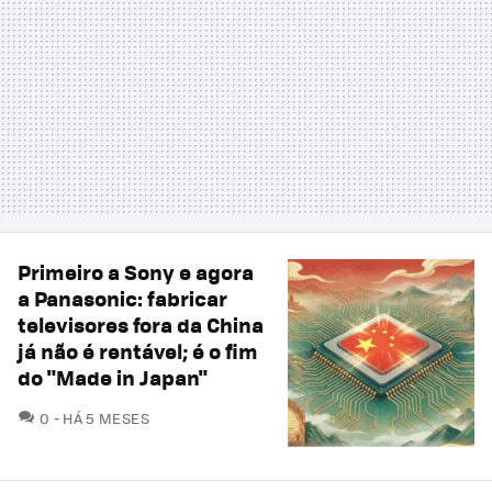
Primeiro a Sony e agora
a Panasonic: fabricar
televisores fora da China
já não é rentável; é o fim
do "Made in Japan"
COMENTÁRIOS
0
HÁ 5 MESES