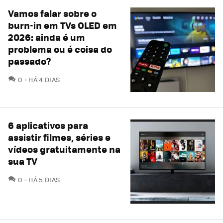
Vamos falar sobre o
burn-in em TVs OLED em
2026: ainda é um
problema ou é coisa do
passado?
COMENTÁRIOS
0
HÁ 4 DIAS
6 aplicativos para
assistir filmes, séries e
vídeos gratuitamente na
sua TV
COMENTÁRIOS
0
HÁ 5 DIAS