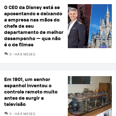
O CEO da Disney está se
aposentando e deixando
a empresa nas mãos do
chefe de seu
departamento de melhor
desempenho — que não
é o de filmes
COMENTÁRIOS
0
HÁ 6 MESES
Em 1901, um senhor
espanhol inventou o
controle remoto muito
antes de surgir a
televisão
COMENTÁRIOS
0
HÁ 6 MESES