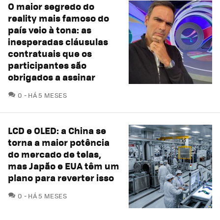
O maior segredo do
reality mais famoso do
país veio à tona: as
inesperadas cláusulas
contratuais que os
participantes são
obrigados a assinar
COMENTÁRIOS
0
HÁ 5 MESES
LCD e OLED: a China se
torna a maior potência
do mercado de telas,
mas Japão e EUA têm um
plano para reverter isso
COMENTÁRIOS
0
HÁ 5 MESES