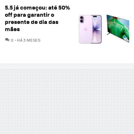
5.5 já começou: até 50%
off para garantir o
presente de dia das
mães
COMENTÁRIOS
0
HÁ 3 MESES