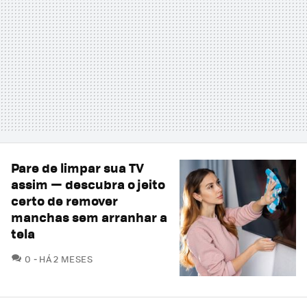
Pare de limpar sua TV
assim — descubra o jeito
certo de remover
manchas sem arranhar a
tela
COMENTÁRIOS
0
HÁ 2 MESES