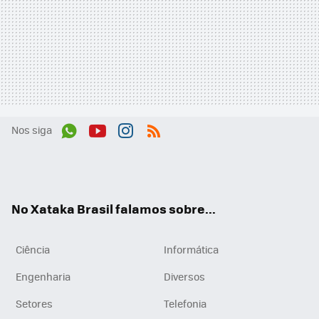
Nos siga
Wh
You
Inst
RSS
ats
tub
agr
App
e
am
No Xataka Brasil falamos sobre...
Ciência
Informática
Engenharia
Diversos
Setores
Telefonia