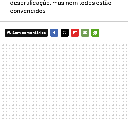
desertificação, mas nem todos estão
convencidos
Sem comentários
FACEBOOK
TWITTER
FLIPBOARD
E-
WHATSAPP
MAIL