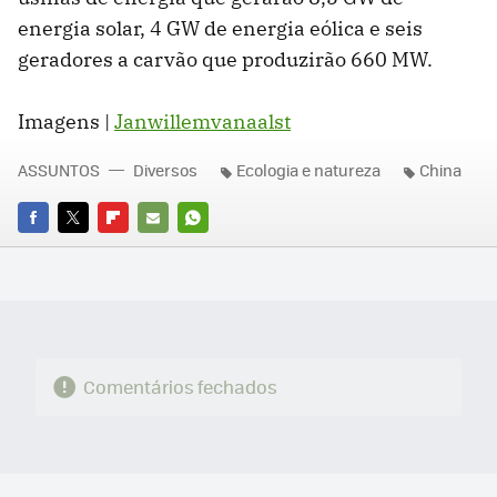
energia solar, 4 GW de energia eólica e seis
geradores a carvão que produzirão 660 MW.
Imagens |
Janwillemvanaalst
ASSUNTOS
Diversos
Ecologia e natureza
China
FACEBOOK
TWITTER
FLIPBOARD
E-
WHATSAPP
MAIL
Comentários fechados