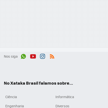
Nos siga
Wh
You
Inst
RSS
ats
tub
agr
App
e
am
No Xataka Brasil falamos sobre...
Ciência
Informática
Engenharia
Diversos