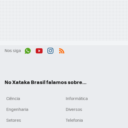
Nos siga
Wh
You
Inst
RSS
ats
tub
agr
App
e
am
No Xataka Brasil falamos sobre...
Ciência
Informática
Engenharia
Diversos
Setores
Telefonia