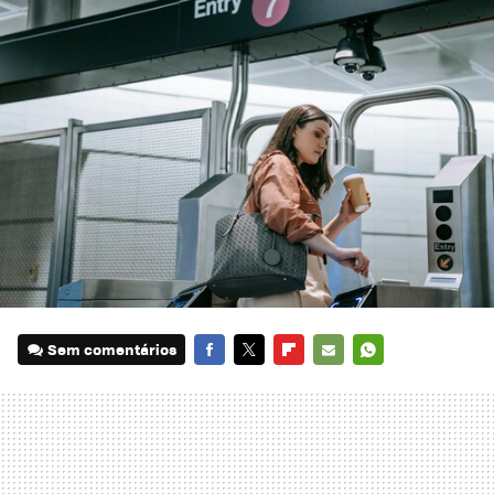
Sem comentários
FACEBOOK
TWITTER
FLIPBOARD
E-
WHATSAPP
MAIL