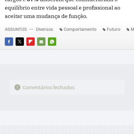
equilíbrio entre vida pessoal e profissional ao
aceitar uma mudança de função.
ASSUNTOS
Diversos
Comportamento
Futuro
M
FACEBOOK
TWITTER
FLIPBOARD
E-
WHATSAPP
MAIL
Comentários fechados