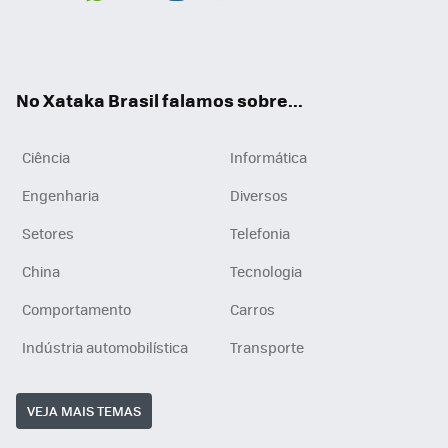
Wh
You
Inst
RSS
ats
tub
agr
App
e
am
No Xataka Brasil falamos sobre...
Ciência
Informática
Engenharia
Diversos
Setores
Telefonia
China
Tecnologia
Comportamento
Carros
Indústria automobilística
Transporte
VEJA MAIS TEMAS